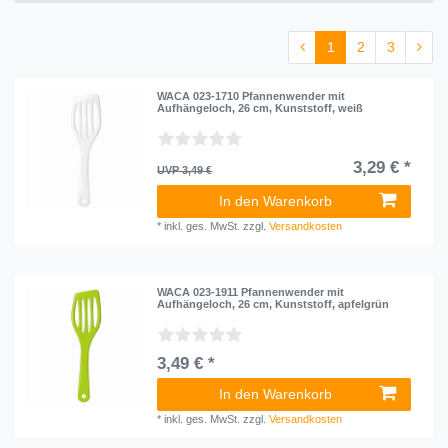
Corasol
15
vorbestellbar
8
CreaTable
1
1
2
3
nicht lieferbar
145
Eduplay
3
WACA 023-1710 Pfannenwender mit
Emsa
1
Aufhängeloch, 26 cm, Kunststoff, weiß
Ritzenhoff & Breker
7
Sandra Rich
3,29 € *
1
UVP 3,49 €
Siena Garden
In den Warenkorb
8
*
inkl. ges. MwSt.
zzgl.
Versandkosten
VALIOSA
1
Weplay
1
XLC
WACA 023-1911 Pfannenwender mit
1
Aufhängeloch, 26 cm, Kunststoff, apfelgrün
ergotec
2
sunprotect
10
3,49 € *
In den Warenkorb
*
inkl. ges. MwSt.
zzgl.
Versandkosten