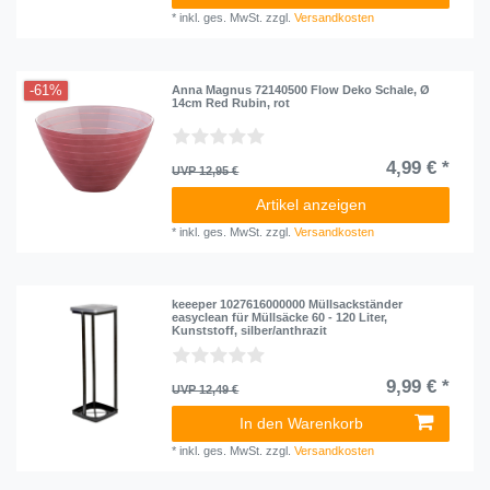
*
inkl. ges. MwSt.
zzgl.
Versandkosten
-61%
Anna Magnus 72140500 Flow Deko Schale, Ø
14cm Red Rubin, rot
4,99 € *
UVP 12,95 €
Artikel anzeigen
*
inkl. ges. MwSt.
zzgl.
Versandkosten
keeeper 1027616000000 Müllsackständer
easyclean für Müllsäcke 60 - 120 Liter,
Kunststoff, silber/anthrazit
9,99 € *
UVP 12,49 €
In den Warenkorb
*
inkl. ges. MwSt.
zzgl.
Versandkosten