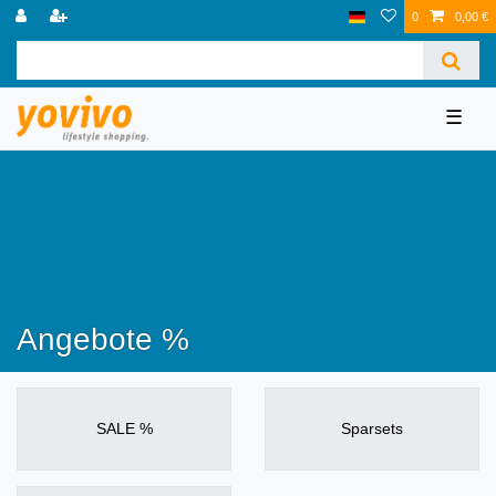
0
0,00 €
☰
Angebote %
SALE %
Sparsets