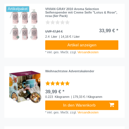
Artikelpaket
VIVIAN GRAY 2010 Aroma Selection
Seifenspender mit Creme Seife "Lotus & Rose",
rosa (6er Pack)
33,99 € *
UVP 47,94 €
2.4
Liter
| 14,16 € / Liter
Artikel anzeigen
*
inkl. ges. MwSt.
zzgl.
Versandkosten
Weihnachtstee Adventskalender
39,99 € *
0.223
Kilogramm
| 179,33 € / Kilogramm
In den Warenkorb
*
inkl. ges. MwSt.
zzgl.
Versandkosten