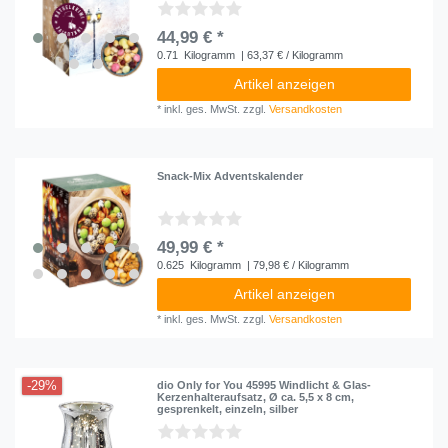
44,99 € *
0.71
Kilogramm
| 63,37 € / Kilogramm
Artikel anzeigen
*
inkl. ges. MwSt.
zzgl.
Versandkosten
Snack-Mix Adventskalender
49,99 € *
0.625
Kilogramm
| 79,98 € / Kilogramm
Artikel anzeigen
*
inkl. ges. MwSt.
zzgl.
Versandkosten
-29%
dio Only for You 45995 Windlicht & Glas-
Kerzenhalteraufsatz, Ø ca. 5,5 x 8 cm,
gesprenkelt, einzeln, silber