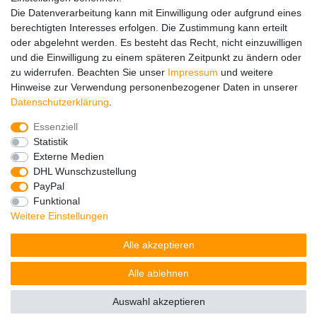
Die Datenverarbeitung kann mit Einwilligung oder aufgrund eines
Registrieren
berechtigten Interesses erfolgen. Die Zustimmung kann erteilt
Wir versenden mit
oder abgelehnt werden. Es besteht das Recht, nicht einzuwilligen
und die Einwilligung zu einem späteren Zeitpunkt zu ändern oder
zu widerrufen. Beachten Sie unser
Impressum
und weitere
Hinweise zur Verwendung personenbezogener Daten in unserer
Daten­schutz­erklärung
.
Essenziell
Impressum
Daten­schutz­erklärung
AGB
Statistik
Externe Medien
DHL Wunschzustellung
Barrierefreiheitserklärung
Widerrufs­recht
PayPal
Funktional
Weitere Einstellungen
Kontakt
Vertrag widerrufen
Alle akzeptieren
Alle ablehnen
© Copyright 2026 | Alle Rechte vorbehalten.
Auswahl akzeptieren