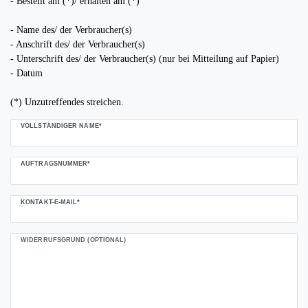
- Bestellt am (*)/ erhalten am (*)
- Name des/ der Verbraucher(s)
- Anschrift des/ der Verbraucher(s)
- Unterschrift des/ der Verbraucher(s) (nur bei Mitteilung auf Papier)
- Datum
(*) Unzutreffendes streichen.
Ceres::Template.mailFormHoneypotLabel
VOLLSTÄNDIGER NAME*
AUFTRAGSNUMMER*
KONTAKT-E-MAIL*
WIDERRUFSGRUND (OPTIONAL)