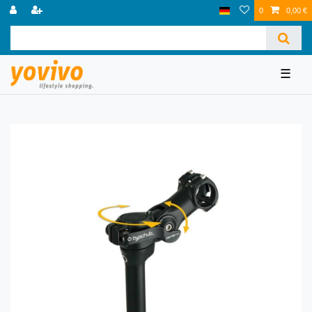
0
0,00 €
☰