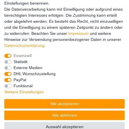
Einstellungen benennen.
Ersatzteile
Die Datenverarbeitung kann mit Einwilligung oder aufgrund eines
Registrieren
berechtigten Interesses erfolgen. Die Zustimmung kann erteilt
Wir versenden mit
oder abgelehnt werden. Es besteht das Recht, nicht einzuwilligen
und die Einwilligung zu einem späteren Zeitpunkt zu ändern oder
zu widerrufen. Beachten Sie unser
Impressum
und weitere
Hinweise zur Verwendung personenbezogener Daten in unserer
Daten­schutz­erklärung
.
Essenziell
Impressum
Daten­schutz­erklärung
AGB
Statistik
Externe Medien
DHL Wunschzustellung
Barrierefreiheitserklärung
Widerrufs­recht
PayPal
Funktional
Weitere Einstellungen
Kontakt
Vertrag widerrufen
Alle akzeptieren
Alle ablehnen
© Copyright 2026 | Alle Rechte vorbehalten.
Auswahl akzeptieren