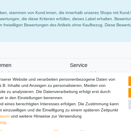
 haben, stammen von Kund:innen, die innerhalb unseres Shops mit Kund:
wertungen, die diese Kriterien erfüllen, dieses Label erhalten. Bewe
 freiwilligen Bewertungen des Artikels ohne Kaufbezug. Diese Bewertun
emen
Service
alender
Versandinfos
FAQ
unserer Website und verarbeiten personenbezogene Daten von
Ersatzteile
.B. Inhalte und Anzeigen zu personalisieren, Medien von
Registrieren
ite zu analysieren. Die Datenverarbeitung erfolgt erst durch
 wir in den Einstellungen benennen.
nd eines berechtigten Interesses erfolgen. Die Zustimmung kann
t einzuwilligen und die Einwilligung zu einem späteren Zeitpunkt
lärung
AGB
Barrierefreiheitserklärung
Widerrufs­recht
V
essum
und weitere Hinweise zur Verwendung
rung
.