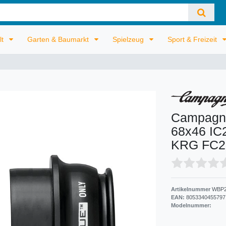
lt
Garten & Baumarkt
Spielzeug
Sport & Freizeit
Campagno
68x46 IC
KRG FC21
Artikelnummer
WBP2
EAN:
8053340455797
Modelnummer: