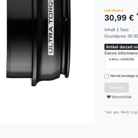
UVP 35,95 €
30,99 €
Inhalt
1
Satz
Grundpreis
30,99
Artikel derzeit n
Gerne informieren
E-MAIL-ADRESSE
Hiermit bestätige i
Senden
Wunschliste
* inkl. ges. MwSt. zzgl.