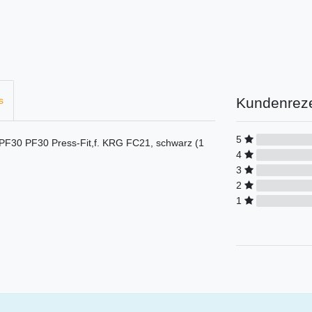
Kundenrez
s
5
F30 PF30 Press-Fit,f. KRG FC21, schwarz (1
4
3
2
1