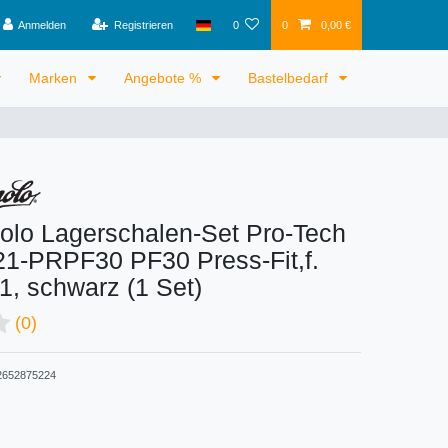
Anmelden
Registrieren
0
0
0,00 €
Marken
Angebote %
Bastelbedarf
lo Lagerschalen-Set Pro-Tech
21-PRPF30 PF30 Press-Fit,f.
, schwarz (1 Set)
(0)
652875224