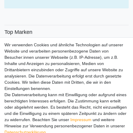
Top Marken
SENSiLINE
Wir verwenden Cookies und ähnliche Technologien auf unserer
Top Themen
Website und verarbeiten personenbezogene Daten von
Besucher:innen unserer Webseite (z.B. IP-Adresse), um z.B.
Adventskalender
Inhalte und Anzeigen zu personalisieren, Medien von
Service
Drittanbietern einzubinden oder Zugriffe auf unsere Website zu
analysieren. Die Datenverarbeitung erfolgt erst durch gesetzte
Versandinfos
Cookies. Wir teilen diese Daten mit Dritten, die wir in den
FAQ
Einstellungen benennen.
Ersatzteile
Die Datenverarbeitung kann mit Einwilligung oder aufgrund eines
Registrieren
berechtigten Interesses erfolgen. Die Zustimmung kann erteilt
Wir versenden mit
oder abgelehnt werden. Es besteht das Recht, nicht einzuwilligen
und die Einwilligung zu einem späteren Zeitpunkt zu ändern oder
zu widerrufen. Beachten Sie unser
Impressum
und weitere
Hinweise zur Verwendung personenbezogener Daten in unserer
Daten­schutz­erklärung
.