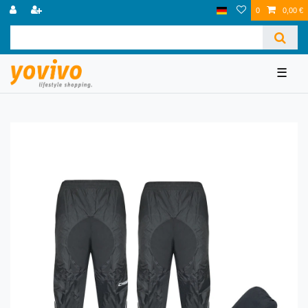
0
0,00 €
☰