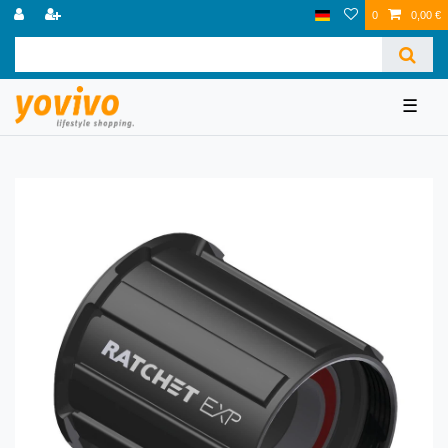
0
0,00 €
☰