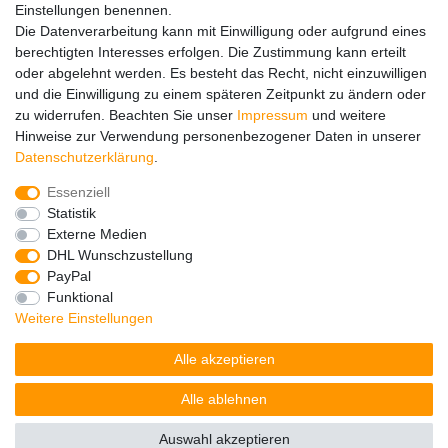
Einstellungen benennen.
Ersatzteile
Die Datenverarbeitung kann mit Einwilligung oder aufgrund eines
Registrieren
berechtigten Interesses erfolgen. Die Zustimmung kann erteilt
Wir versenden mit
oder abgelehnt werden. Es besteht das Recht, nicht einzuwilligen
und die Einwilligung zu einem späteren Zeitpunkt zu ändern oder
zu widerrufen. Beachten Sie unser
Impressum
und weitere
Hinweise zur Verwendung personenbezogener Daten in unserer
Daten­schutz­erklärung
.
Essenziell
Impressum
Daten­schutz­erklärung
AGB
Statistik
Externe Medien
DHL Wunschzustellung
Barrierefreiheitserklärung
Widerrufs­recht
PayPal
Funktional
Weitere Einstellungen
Kontakt
Vertrag widerrufen
Alle akzeptieren
Alle ablehnen
© Copyright 2026 | Alle Rechte vorbehalten.
Auswahl akzeptieren