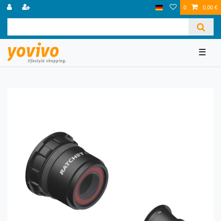
0
0,00 €
☰