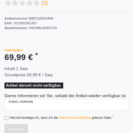
(0)
Artikelnummer
WBP2160010846
EAN:
7613052361352
Modelnummer:
HWYABL00S5372S
UVP 76,90 €
*
69,99 €
Inhalt
1
Satz
Grundpreis
69,99 € / Satz
Artikel derzeit nicht verfügbar.
Gerne informieren wir Sie, sobald der Artikel wieder verfügbar ist.
E-MAIL-ADRESSE
*
Hiermit bestätige ich, dass ich die
Daten­schutz­erklärung
gelesen habe.
Senden