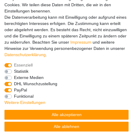
Cookies. Wir teilen diese Daten mit Dritten, die wir in den
FAQ
Einstellungen benennen.
Ersatzteile
Die Datenverarbeitung kann mit Einwilligung oder aufgrund eines
Registrieren
berechtigten Interesses erfolgen. Die Zustimmung kann erteilt
Wir versenden mit
oder abgelehnt werden. Es besteht das Recht, nicht einzuwilligen
und die Einwilligung zu einem späteren Zeitpunkt zu ändern oder
zu widerrufen. Beachten Sie unser
Impressum
und weitere
Hinweise zur Verwendung personenbezogener Daten in unserer
Daten­schutz­erklärung
.
Essenziell
Impressum
Daten­schutz­erklärung
AGB
Statistik
Externe Medien
DHL Wunschzustellung
Barrierefreiheitserklärung
Widerrufs­recht
PayPal
Funktional
Weitere Einstellungen
Kontakt
Vertrag widerrufen
Alle akzeptieren
Alle ablehnen
© Copyright 2026 | Alle Rechte vorbehalten.