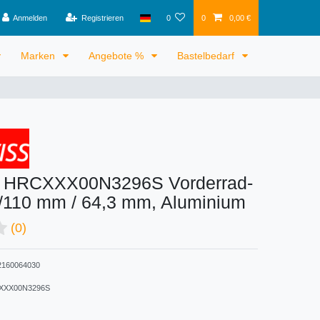
Anmelden
Registrieren
0
0
0,00 €
Marken
Angebote %
Bastelbedarf
 HRCXXX00N3296S Vorderrad-
/110 mm / 64,3 mm, Aluminium
(0)
160064030
XXX00N3296S