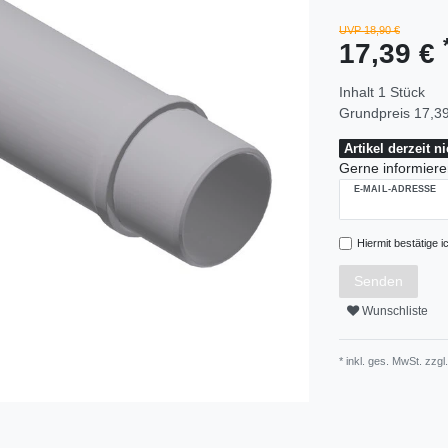
UVP 18,90 €
17,39 €
Inhalt
1
Stück
Grundpreis
17,39
Artikel derzeit n
Gerne informieren
E-MAIL-ADRESSE
Hiermit bestätige i
Senden
Wunschliste
* inkl. ges. MwSt. zzgl.