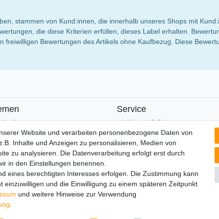
 haben, stammen von Kund:innen, die innerhalb unseres Shops mit Kund:
wertungen, die diese Kriterien erfüllen, dieses Label erhalten. Bewe
 freiwilligen Bewertungen des Artikels ohne Kaufbezug. Diese Bewertun
emen
Service
alender
Versandinfos
FAQ
unserer Website und verarbeiten personenbezogene Daten von
Ersatzteile
.B. Inhalte und Anzeigen zu personalisieren, Medien von
Registrieren
ite zu analysieren. Die Datenverarbeitung erfolgt erst durch
 wir in den Einstellungen benennen.
nd eines berechtigten Interesses erfolgen. Die Zustimmung kann
t einzuwilligen und die Einwilligung zu einem späteren Zeitpunkt
lärung
AGB
Barrierefreiheitserklärung
Widerrufs­recht
V
essum
und weitere Hinweise zur Verwendung
rung
.