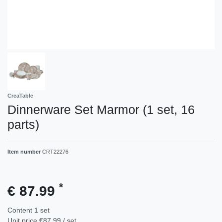
CreaTable
Dinnerware Set Marmor (1 set, 16
parts)
Item number
CRT22276
*
€ 87.99
Content
1
set
Unit price
€87.99 / set