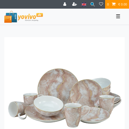
0
€ 0.00
☰