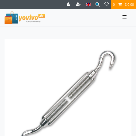
0
€ 0.00
☰