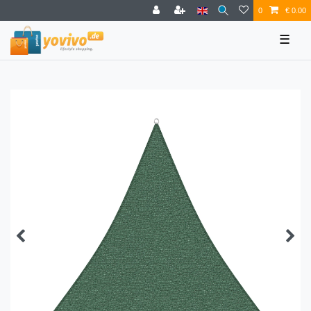
0
€ 0.00
☰