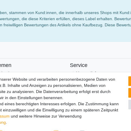
 haben, stammen von Kund:innen, die innerhalb unseres Shops mit Kund:
wertungen, die diese Kriterien erfüllen, dieses Label erhalten. Bewe
 freiwilligen Bewertungen des Artikels ohne Kaufbezug. Diese Bewertun
emen
Service
alender
Versandinfos
FAQ
unserer Website und verarbeiten personenbezogene Daten von
Ersatzteile
.B. Inhalte und Anzeigen zu personalisieren, Medien von
Registrieren
ite zu analysieren. Die Datenverarbeitung erfolgt erst durch
 wir in den Einstellungen benennen.
nd eines berechtigten Interesses erfolgen. Die Zustimmung kann
t einzuwilligen und die Einwilligung zu einem späteren Zeitpunkt
lärung
AGB
Barrierefreiheitserklärung
Widerrufs­recht
V
essum
und weitere Hinweise zur Verwendung
rung
.