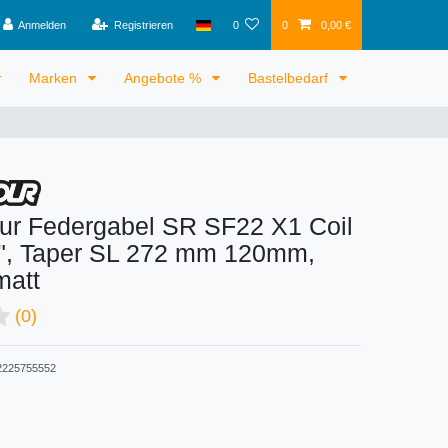
Anmelden
Registrieren
0
0
0,00 €
Marken
Angebote %
Bastelbedarf
ur Federgabel SR SF22 X1 Coil
", Taper SL 272 mm 120mm,
matt
(0)
225755552