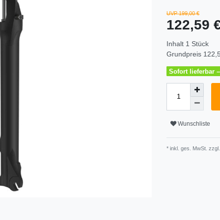
UVP 199,00 €
122,59 
Inhalt
1
Stück
Grundpreis
122,5
Sofort lieferbar
Wunschliste
* inkl. ges. MwSt. zzgl.