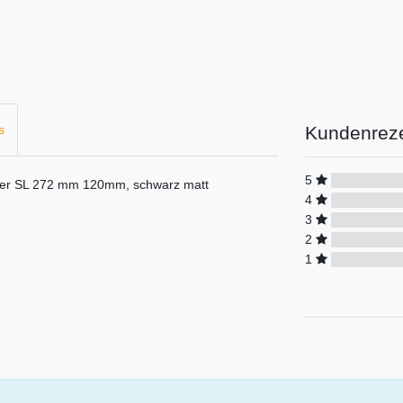
Kundenrez
s
5
per SL 272 mm 120mm, schwarz matt
4
3
2
1