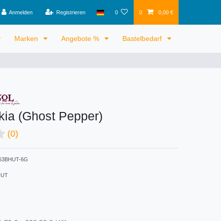
Anmelden
Registrieren
0
0
0,00 €
Marken
Angebote %
Bastelbedarf
kia (Ghost Pepper)
(0)
63BHUT-6G
HUT