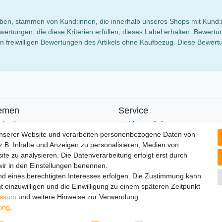
 haben, stammen von Kund:innen, die innerhalb unseres Shops mit Kund:
wertungen, die diese Kriterien erfüllen, dieses Label erhalten. Bewe
 freiwilligen Bewertungen des Artikels ohne Kaufbezug. Diese Bewertun
emen
Service
alender
Versandinfos
FAQ
unserer Website und verarbeiten personenbezogene Daten von
Ersatzteile
.B. Inhalte und Anzeigen zu personalisieren, Medien von
Registrieren
ite zu analysieren. Die Datenverarbeitung erfolgt erst durch
 wir in den Einstellungen benennen.
nd eines berechtigten Interesses erfolgen. Die Zustimmung kann
t einzuwilligen und die Einwilligung zu einem späteren Zeitpunkt
lärung
AGB
Barrierefreiheitserklärung
Widerrufs­recht
V
essum
und weitere Hinweise zur Verwendung
rung
.