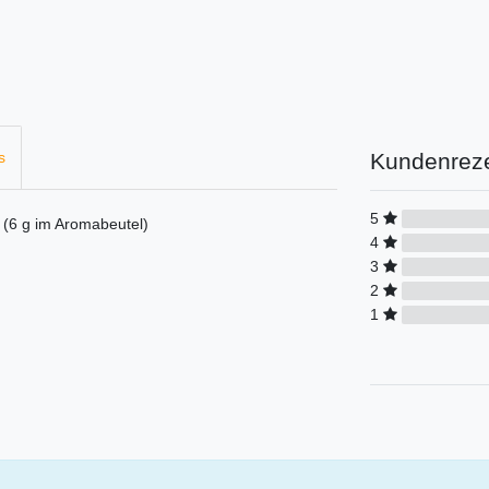
Kundenrez
s
5
 (6 g im Aromabeutel)
4
3
2
1