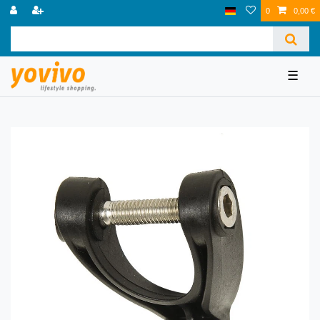
0
0,00 €
☰