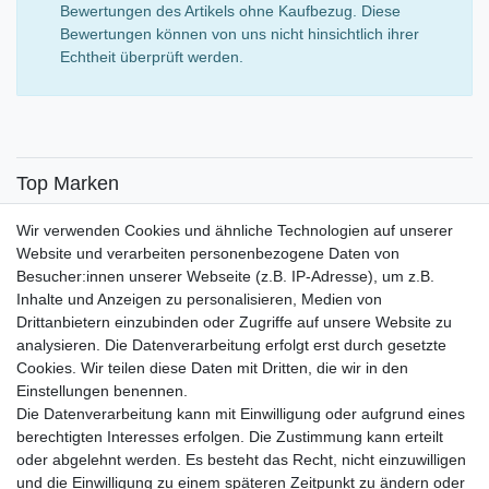
Bewertungen des Artikels ohne Kaufbezug. Diese
Bewertungen können von uns nicht hinsichtlich ihrer
Echtheit überprüft werden.
Top Marken
SENSiLINE
Wir verwenden Cookies und ähnliche Technologien auf unserer
Top Themen
Website und verarbeiten personenbezogene Daten von
Besucher:innen unserer Webseite (z.B. IP-Adresse), um z.B.
Adventskalender
Inhalte und Anzeigen zu personalisieren, Medien von
Service
Drittanbietern einzubinden oder Zugriffe auf unsere Website zu
analysieren. Die Datenverarbeitung erfolgt erst durch gesetzte
Versandinfos
Cookies. Wir teilen diese Daten mit Dritten, die wir in den
FAQ
Einstellungen benennen.
Ersatzteile
Die Datenverarbeitung kann mit Einwilligung oder aufgrund eines
Registrieren
berechtigten Interesses erfolgen. Die Zustimmung kann erteilt
Wir versenden mit
oder abgelehnt werden. Es besteht das Recht, nicht einzuwilligen
und die Einwilligung zu einem späteren Zeitpunkt zu ändern oder