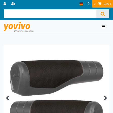
0
0,00 €
☰