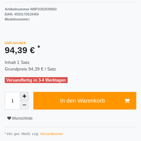
Artikelnummer
WBP2092839660
EAN:
4550170618469
Modelnummer:
UVP 104,95 €
*
94,39 €
Inhalt
1
Satz
Grundpreis
94,39 € / Satz
Versandfertig in 3-4 Werktagen
In den Warenkorb
Wunschliste
* inkl. ges. MwSt. zzgl.
Versandkosten