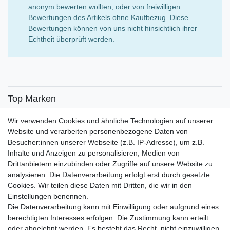
anonym bewerten wollten, oder von freiwilligen
Bewertungen des Artikels ohne Kaufbezug. Diese
Bewertungen können von uns nicht hinsichtlich ihrer
Echtheit überprüft werden.
Top Marken
SENSiLINE
Wir verwenden Cookies und ähnliche Technologien auf unserer
Top Themen
Website und verarbeiten personenbezogene Daten von
Besucher:innen unserer Webseite (z.B. IP-Adresse), um z.B.
Adventskalender
Inhalte und Anzeigen zu personalisieren, Medien von
Service
Drittanbietern einzubinden oder Zugriffe auf unsere Website zu
analysieren. Die Datenverarbeitung erfolgt erst durch gesetzte
Versandinfos
Cookies. Wir teilen diese Daten mit Dritten, die wir in den
FAQ
Einstellungen benennen.
Ersatzteile
Die Datenverarbeitung kann mit Einwilligung oder aufgrund eines
Registrieren
berechtigten Interesses erfolgen. Die Zustimmung kann erteilt
Wir versenden mit
oder abgelehnt werden. Es besteht das Recht, nicht einzuwilligen