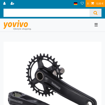
0
0,00 €
☰