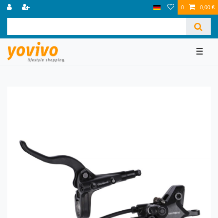
0
0,00 €
☰