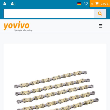
0
0,00 €
☰