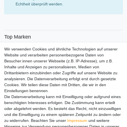
Echtheit überprüft werden.
Top Marken
SENSiLINE
Wir verwenden Cookies und ähnliche Technologien auf unserer
Top Themen
Website und verarbeiten personenbezogene Daten von
Besucher:innen unserer Webseite (z.B. IP-Adresse), um z.B.
Adventskalender
Inhalte und Anzeigen zu personalisieren, Medien von
Service
Drittanbietern einzubinden oder Zugriffe auf unsere Website zu
analysieren. Die Datenverarbeitung erfolgt erst durch gesetzte
Versandinfos
Cookies. Wir teilen diese Daten mit Dritten, die wir in den
FAQ
Einstellungen benennen.
Ersatzteile
Die Datenverarbeitung kann mit Einwilligung oder aufgrund eines
Registrieren
berechtigten Interesses erfolgen. Die Zustimmung kann erteilt
Wir versenden mit
oder abgelehnt werden. Es besteht das Recht, nicht einzuwilligen
und die Einwilligung zu einem späteren Zeitpunkt zu ändern oder
zu widerrufen. Beachten Sie unser
Impressum
und weitere
Hinweise zur Verwendung personenbezogener Daten in unserer