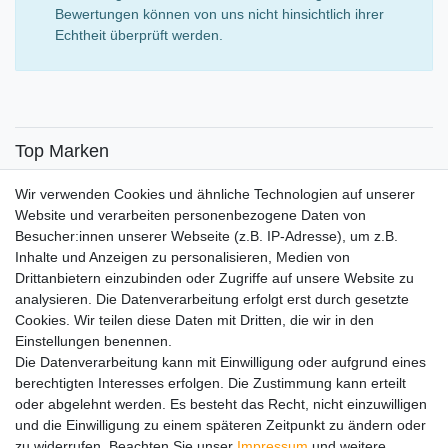
Bewertungen können von uns nicht hinsichtlich ihrer
Echtheit überprüft werden.
Top Marken
SENSiLINE
Wir verwenden Cookies und ähnliche Technologien auf unserer
Top Themen
Website und verarbeiten personenbezogene Daten von
Besucher:innen unserer Webseite (z.B. IP-Adresse), um z.B.
Adventskalender
Inhalte und Anzeigen zu personalisieren, Medien von
Service
Drittanbietern einzubinden oder Zugriffe auf unsere Website zu
analysieren. Die Datenverarbeitung erfolgt erst durch gesetzte
Versandinfos
Cookies. Wir teilen diese Daten mit Dritten, die wir in den
FAQ
Einstellungen benennen.
Ersatzteile
Die Datenverarbeitung kann mit Einwilligung oder aufgrund eines
Registrieren
berechtigten Interesses erfolgen. Die Zustimmung kann erteilt
Wir versenden mit
oder abgelehnt werden. Es besteht das Recht, nicht einzuwilligen
und die Einwilligung zu einem späteren Zeitpunkt zu ändern oder
zu widerrufen. Beachten Sie unser
Impressum
und weitere