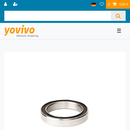
0
0,00 €
☰