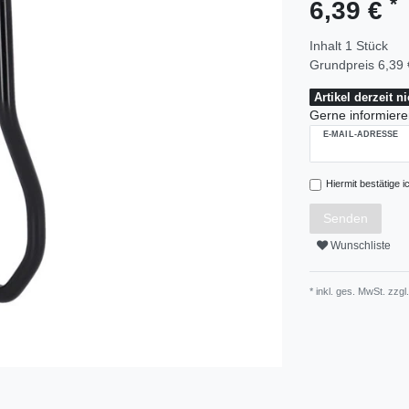
*
6,39 €
Inhalt
1
Stück
Grundpreis
6,39 
Artikel derzeit n
Gerne informieren
E-MAIL-ADRESSE
Hiermit bestätige i
Senden
Wunschliste
* inkl. ges. MwSt. zzgl.