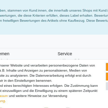
 haben, stammen von Kund:innen, die innerhalb unseres Shops mit Kund:
wertungen, die diese Kriterien erfüllen, dieses Label erhalten. Bewe
 freiwilligen Bewertungen des Artikels ohne Kaufbezug. Diese Bewertun
emen
Service
alender
Versandinfos
FAQ
unserer Website und verarbeiten personenbezogene Daten von
Ersatzteile
.B. Inhalte und Anzeigen zu personalisieren, Medien von
Registrieren
ite zu analysieren. Die Datenverarbeitung erfolgt erst durch
 wir in den Einstellungen benennen.
nd eines berechtigten Interesses erfolgen. Die Zustimmung kann
t einzuwilligen und die Einwilligung zu einem späteren Zeitpunkt
lärung
AGB
Barrierefreiheitserklärung
Widerrufs­recht
V
essum
und weitere Hinweise zur Verwendung
rung
.