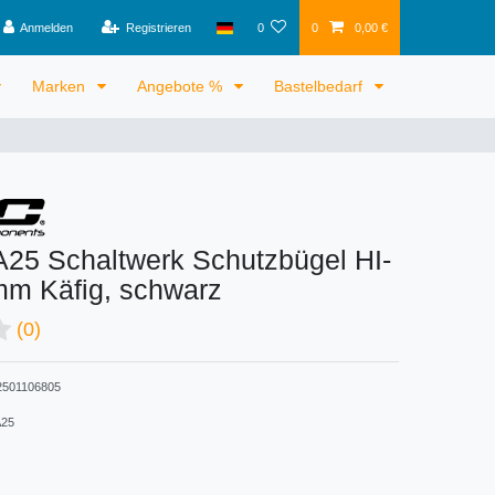
Anmelden
Registrieren
0
0
0,00 €
Marken
Angebote %
Bastelbedarf
25 Schaltwerk Schutzbügel HI-
mm Käfig, schwarz
(0)
501106805
25