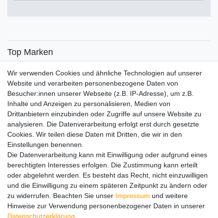
€
€
―
Übernehmen
Top Marken
SENSiLINE
Wir verwenden Cookies und ähnliche Technologien auf unserer
Top Themen
Website und verarbeiten personenbezogene Daten von
Besucher:innen unserer Webseite (z.B. IP-Adresse), um z.B.
Adventskalender
Inhalte und Anzeigen zu personalisieren, Medien von
Service
Drittanbietern einzubinden oder Zugriffe auf unsere Website zu
analysieren. Die Datenverarbeitung erfolgt erst durch gesetzte
Versandinfos
Cookies. Wir teilen diese Daten mit Dritten, die wir in den
FAQ
Einstellungen benennen.
Ersatzteile
Die Datenverarbeitung kann mit Einwilligung oder aufgrund eines
Registrieren
berechtigten Interesses erfolgen. Die Zustimmung kann erteilt
Wir versenden mit
oder abgelehnt werden. Es besteht das Recht, nicht einzuwilligen
und die Einwilligung zu einem späteren Zeitpunkt zu ändern oder
zu widerrufen. Beachten Sie unser
Impressum
und weitere
Hinweise zur Verwendung personenbezogener Daten in unserer
Daten­schutz­erklärung
.