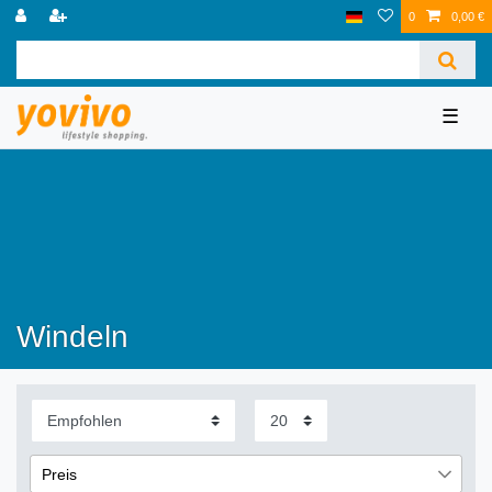
0
0,00 €
☰
Windeln
Preis