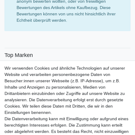
anonym bewerten wollten, oder von freiwilligen
Bewertungen des Artikels ohne Kaufbezug. Diese
Bewertungen können von uns nicht hinsichtlich ihrer
Echtheit überprüft werden.
Top Marken
SENSiLINE
Wir verwenden Cookies und ähnliche Technologien auf unserer
Top Themen
Website und verarbeiten personenbezogene Daten von
Besucher:innen unserer Webseite (z.B. IP-Adresse), um z.B.
Adventskalender
Inhalte und Anzeigen zu personalisieren, Medien von
Service
Drittanbietern einzubinden oder Zugriffe auf unsere Website zu
analysieren. Die Datenverarbeitung erfolgt erst durch gesetzte
Versandinfos
Cookies. Wir teilen diese Daten mit Dritten, die wir in den
FAQ
Einstellungen benennen.
Ersatzteile
Die Datenverarbeitung kann mit Einwilligung oder aufgrund eines
Registrieren
berechtigten Interesses erfolgen. Die Zustimmung kann erteilt
Wir versenden mit
oder abgelehnt werden. Es besteht das Recht, nicht einzuwilligen