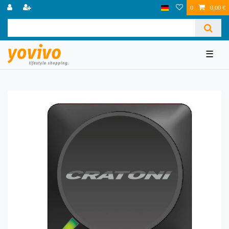
0
0,00 €
☰