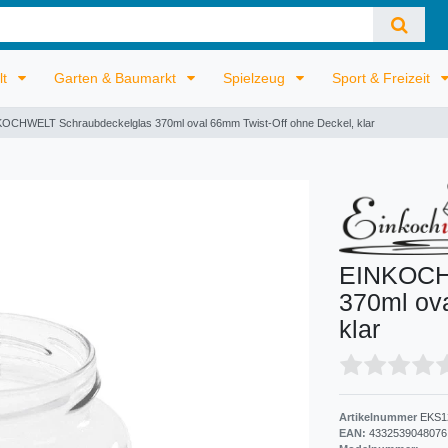
lt
Garten & Baumarkt
Spielzeug
Sport & Freizeit
OCHWELT Schraubdeckelglas 370ml oval 66mm Twist-Off ohne Deckel, klar
EINKOCH
370ml ov
klar
Artikelnummer
EKS1
EAN:
4332539048076