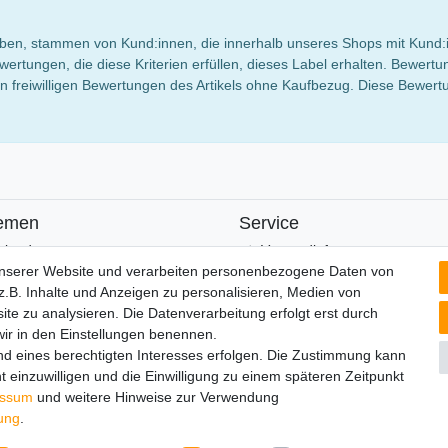
 haben, stammen von Kund:innen, die innerhalb unseres Shops mit Kund:
wertungen, die diese Kriterien erfüllen, dieses Label erhalten. Bewe
 freiwilligen Bewertungen des Artikels ohne Kaufbezug. Diese Bewertun
emen
Service
alender
Versandinfos
FAQ
unserer Website und verarbeiten personenbezogene Daten von
Ersatzteile
.B. Inhalte und Anzeigen zu personalisieren, Medien von
Registrieren
ite zu analysieren. Die Datenverarbeitung erfolgt erst durch
 wir in den Einstellungen benennen.
nd eines berechtigten Interesses erfolgen. Die Zustimmung kann
t einzuwilligen und die Einwilligung zu einem späteren Zeitpunkt
lärung
AGB
Barrierefreiheitserklärung
Widerrufs­recht
V
essum
und weitere Hinweise zur Verwendung
rung
.