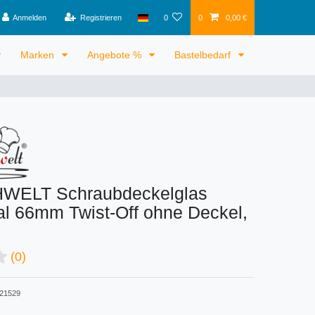
Anmelden
Registrieren
0
0
0,00 €
Marken
Angebote %
Bastelbedarf
WELT Schraubdeckelglas
al 66mm Twist-Off ohne Deckel,
(0)
21529