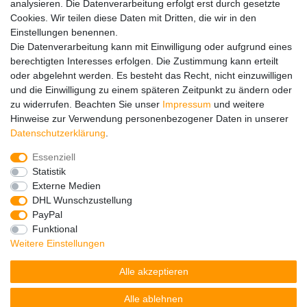
analysieren. Die Datenverarbeitung erfolgt erst durch gesetzte
Versandinfos
Cookies. Wir teilen diese Daten mit Dritten, die wir in den
FAQ
Einstellungen benennen.
Ersatzteile
Die Datenverarbeitung kann mit Einwilligung oder aufgrund eines
Registrieren
berechtigten Interesses erfolgen. Die Zustimmung kann erteilt
Wir versenden mit
oder abgelehnt werden. Es besteht das Recht, nicht einzuwilligen
und die Einwilligung zu einem späteren Zeitpunkt zu ändern oder
zu widerrufen. Beachten Sie unser
Impressum
und weitere
Hinweise zur Verwendung personenbezogener Daten in unserer
Daten­schutz­erklärung
.
Essenziell
Impressum
Daten­schutz­erklärung
AGB
Statistik
Externe Medien
DHL Wunschzustellung
Barrierefreiheitserklärung
Widerrufs­recht
PayPal
Funktional
Weitere Einstellungen
Kontakt
Vertrag widerrufen
Alle akzeptieren
Alle ablehnen
© Copyright 2026 | Alle Rechte vorbehalten.