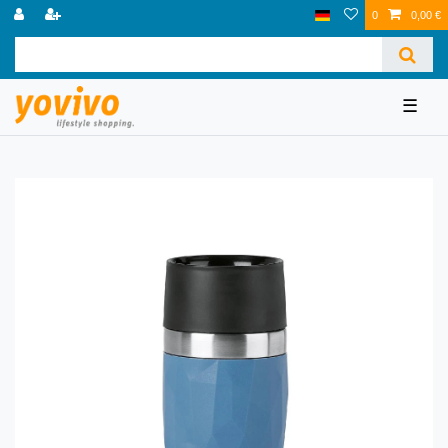
0
0,00 €
☰