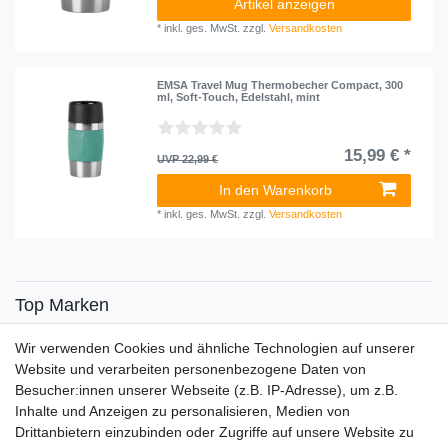
Artikel anzeigen
*
inkl. ges. MwSt.
zzgl.
Versandkosten
EMSA Travel Mug Thermobecher Compact, 300
ml, Soft-Touch, Edelstahl, mint
15,99 € *
UVP 22,99 €
In den Warenkorb
*
inkl. ges. MwSt.
zzgl.
Versandkosten
Top Marken
SENSiLINE
Wir verwenden Cookies und ähnliche Technologien auf unserer
Top Themen
Website und verarbeiten personenbezogene Daten von
Besucher:innen unserer Webseite (z.B. IP-Adresse), um z.B.
Adventskalender
Inhalte und Anzeigen zu personalisieren, Medien von
Service
Drittanbietern einzubinden oder Zugriffe auf unsere Website zu