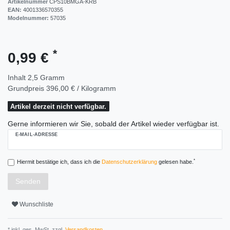
Artikelnummer
CPS10BMGA-KRB
EAN:
4001336570355
Modelnummer:
57035
*
0,99 €
Inhalt
2,5
Gramm
Grundpreis
396,00 € / Kilogramm
Artikel derzeit nicht verfügbar.
Gerne informieren wir Sie, sobald der Artikel wieder verfügbar ist.
E-MAIL-ADRESSE
*
Hiermit bestätige ich, dass ich die
Daten­schutz­erklärung
gelesen habe.
Senden
Wunschliste
* inkl. ges. MwSt. zzgl.
Versandkosten