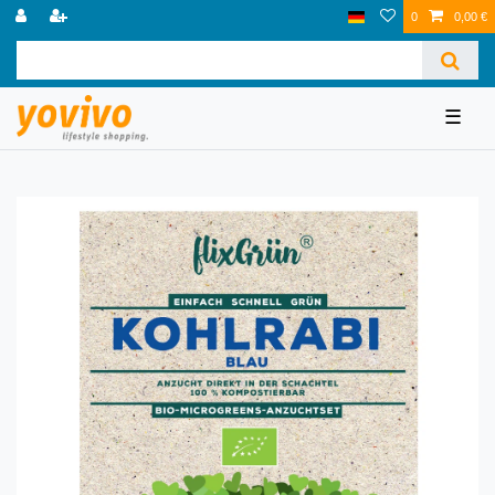
0
0,00 €
☰