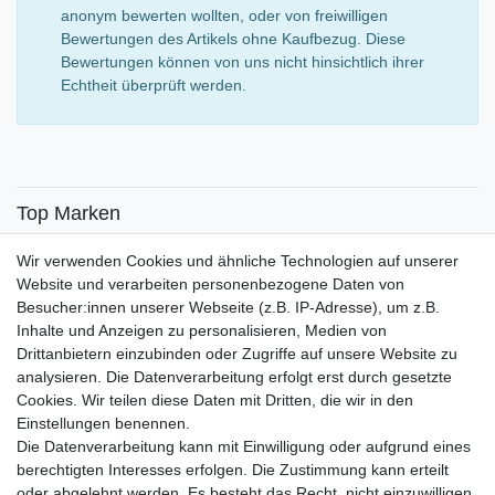
anonym bewerten wollten, oder von freiwilligen
Bewertungen des Artikels ohne Kaufbezug. Diese
Bewertungen können von uns nicht hinsichtlich ihrer
Echtheit überprüft werden.
Top Marken
SENSiLINE
Wir verwenden Cookies und ähnliche Technologien auf unserer
Top Themen
Website und verarbeiten personenbezogene Daten von
Besucher:innen unserer Webseite (z.B. IP-Adresse), um z.B.
Adventskalender
Inhalte und Anzeigen zu personalisieren, Medien von
Service
Drittanbietern einzubinden oder Zugriffe auf unsere Website zu
analysieren. Die Datenverarbeitung erfolgt erst durch gesetzte
Versandinfos
Cookies. Wir teilen diese Daten mit Dritten, die wir in den
FAQ
Einstellungen benennen.
Ersatzteile
Die Datenverarbeitung kann mit Einwilligung oder aufgrund eines
Registrieren
berechtigten Interesses erfolgen. Die Zustimmung kann erteilt
Wir versenden mit
oder abgelehnt werden. Es besteht das Recht, nicht einzuwilligen