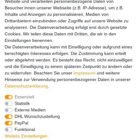
Top Themen
Website und verarbeiten personenbezogene Daten von
Besucher:innen unserer Webseite (z.B. IP-Adresse), um z.B.
Adventskalender
Inhalte und Anzeigen zu personalisieren, Medien von
Service
Drittanbietern einzubinden oder Zugriffe auf unsere Website zu
analysieren. Die Datenverarbeitung erfolgt erst durch gesetzte
Versandinfos
Cookies. Wir teilen diese Daten mit Dritten, die wir in den
FAQ
Einstellungen benennen.
Ersatzteile
Die Datenverarbeitung kann mit Einwilligung oder aufgrund eines
Registrieren
berechtigten Interesses erfolgen. Die Zustimmung kann erteilt
Wir versenden mit
oder abgelehnt werden. Es besteht das Recht, nicht einzuwilligen
und die Einwilligung zu einem späteren Zeitpunkt zu ändern oder
zu widerrufen. Beachten Sie unser
Impressum
und weitere
Hinweise zur Verwendung personenbezogener Daten in unserer
Daten­schutz­erklärung
.
Essenziell
Impressum
Daten­schutz­erklärung
AGB
Statistik
Externe Medien
DHL Wunschzustellung
Barrierefreiheitserklärung
Widerrufs­recht
PayPal
Funktional
Weitere Einstellungen