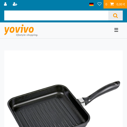
0
0,00 €
☰