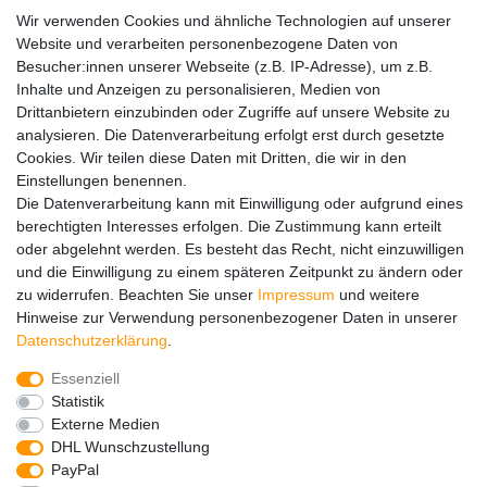
SENSiLINE
Wir verwenden Cookies und ähnliche Technologien auf unserer
Top Themen
Website und verarbeiten personenbezogene Daten von
Besucher:innen unserer Webseite (z.B. IP-Adresse), um z.B.
Adventskalender
Inhalte und Anzeigen zu personalisieren, Medien von
Service
Drittanbietern einzubinden oder Zugriffe auf unsere Website zu
analysieren. Die Datenverarbeitung erfolgt erst durch gesetzte
Versandinfos
Cookies. Wir teilen diese Daten mit Dritten, die wir in den
FAQ
Einstellungen benennen.
Ersatzteile
Die Datenverarbeitung kann mit Einwilligung oder aufgrund eines
Registrieren
berechtigten Interesses erfolgen. Die Zustimmung kann erteilt
Wir versenden mit
oder abgelehnt werden. Es besteht das Recht, nicht einzuwilligen
und die Einwilligung zu einem späteren Zeitpunkt zu ändern oder
zu widerrufen. Beachten Sie unser
Impressum
und weitere
Hinweise zur Verwendung personenbezogener Daten in unserer
Daten­schutz­erklärung
.
Essenziell
Impressum
Daten­schutz­erklärung
AGB
Statistik
Externe Medien
DHL Wunschzustellung
Barrierefreiheitserklärung
Widerrufs­recht
PayPal