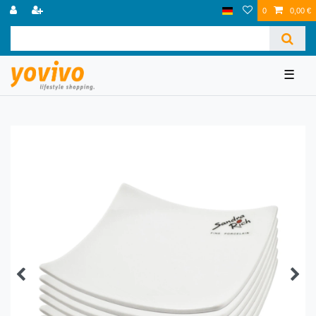
0
0,00 €
☰