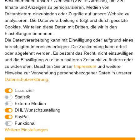
Besucher:innen unserer Webseite (z.B. IP-Adresse), um z.B.
Adventskalender
Inhalte und Anzeigen zu personalisieren, Medien von
Service
Drittanbietern einzubinden oder Zugriffe auf unsere Website zu
analysieren. Die Datenverarbeitung erfolgt erst durch gesetzte
Versandinfos
Cookies. Wir teilen diese Daten mit Dritten, die wir in den
FAQ
Einstellungen benennen.
Ersatzteile
Die Datenverarbeitung kann mit Einwilligung oder aufgrund eines
Registrieren
berechtigten Interesses erfolgen. Die Zustimmung kann erteilt
Wir versenden mit
oder abgelehnt werden. Es besteht das Recht, nicht einzuwilligen
und die Einwilligung zu einem späteren Zeitpunkt zu ändern oder
zu widerrufen. Beachten Sie unser
Impressum
und weitere
Hinweise zur Verwendung personenbezogener Daten in unserer
Daten­schutz­erklärung
.
Essenziell
Impressum
Daten­schutz­erklärung
AGB
Statistik
Externe Medien
DHL Wunschzustellung
Barrierefreiheitserklärung
Widerrufs­recht
PayPal
Funktional
Weitere Einstellungen
Kontakt
Vertrag widerrufen