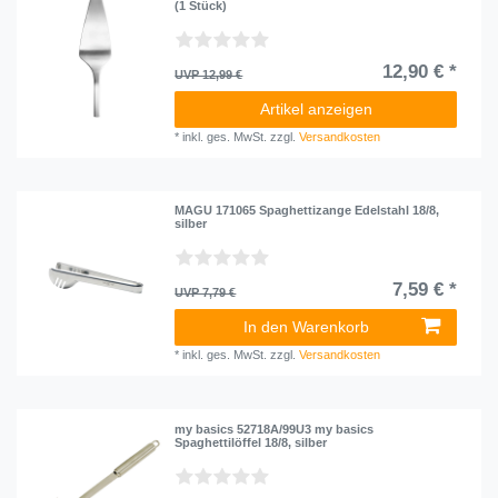
(1 Stück)
12,90 € *
UVP 12,99 €
Artikel anzeigen
*
inkl. ges. MwSt.
zzgl.
Versandkosten
MAGU 171065 Spaghettizange Edelstahl 18/8,
silber
7,59 € *
UVP 7,79 €
In den Warenkorb
*
inkl. ges. MwSt.
zzgl.
Versandkosten
my basics 52718A/99U3 my basics
Spaghettilöffel 18/8, silber