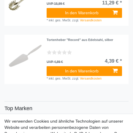
11,29 € *
UVP 15,99 €
In den Warenkorb
*
inkl. ges. MwSt.
zzgl.
Versandkosten
Tortenheber "Record" aus Edelstahl, silber
4,39 € *
UVP 4,89 €
In den Warenkorb
*
inkl. ges. MwSt.
zzgl.
Versandkosten
Top Marken
SENSiLINE
Wir verwenden Cookies und ähnliche Technologien auf unserer
Top Themen
Website und verarbeiten personenbezogene Daten von