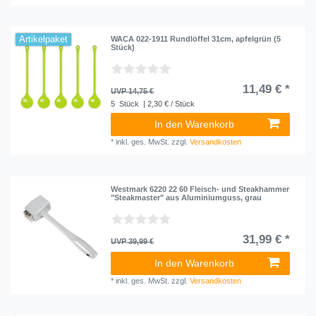
Artikelpaket
WACA 022-1911 Rundlöffel 31cm, apfelgrün (5
Stück)
11,49 € *
UVP 14,75 €
5
Stück
| 2,30 € / Stück
In den Warenkorb
*
inkl. ges. MwSt.
zzgl.
Versandkosten
Westmark 6220 22 60 Fleisch- und Steakhammer
"Steakmaster" aus Aluminiumguss, grau
31,99 € *
UVP 39,99 €
In den Warenkorb
*
inkl. ges. MwSt.
zzgl.
Versandkosten