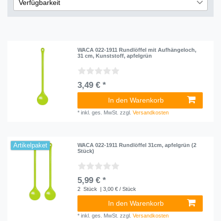
€
―
€
Verfügbarkeit
sofort lieferbar
3
Übernehmen
lieferbar
4
nicht lieferbar
WACA 022-1911 Rundlöffel mit Aufhängeloch,
3
31 cm, Kunststoff, apfelgrün
3,49 € *
In den Warenkorb
*
inkl. ges. MwSt.
zzgl.
Versandkosten
Artikelpaket
WACA 022-1911 Rundlöffel 31cm, apfelgrün (2
Stück)
5,99 € *
2
Stück
| 3,00 € / Stück
In den Warenkorb
*
inkl. ges. MwSt.
zzgl.
Versandkosten