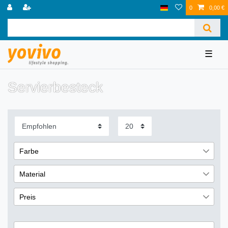
0
0,00 €
☰
Servierbesteck
Farbe
Silber
3
Material
Aluminium
1
Preis