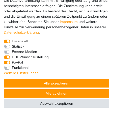
Die Datenverarbeitung kann mit Einwilligung oder aufgrund eines
berechtigten Interesses erfolgen. Die Zustimmung kann erteilt
oder abgelehnt werden. Es besteht das Recht, nicht einzuwilligen
und die Einwilligung zu einem späteren Zeitpunkt zu ändern oder
zu widerrufen. Beachten Sie unser
Impressum
und weitere
Hinweise zur Verwendung personenbezogener Daten in unserer
Impressum
Daten­schutz­erklärung
AGB
Daten­schutz­erklärung
.
Essenziell
Barrierefreiheitserklärung
Widerrufs­recht
Statistik
Externe Medien
DHL Wunschzustellung
Kontakt
Vertrag widerrufen
PayPal
Funktional
Weitere Einstellungen
© Copyright 2026 | Alle Rechte vorbehalten.
Alle akzeptieren
Alle ablehnen
Auswahl akzeptieren