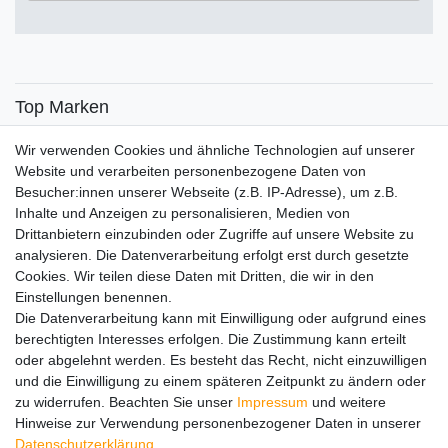
€
€
―
Übernehmen
Top Marken
SENSiLINE
Wir verwenden Cookies und ähnliche Technologien auf unserer
Top Themen
Website und verarbeiten personenbezogene Daten von
Besucher:innen unserer Webseite (z.B. IP-Adresse), um z.B.
Adventskalender
Inhalte und Anzeigen zu personalisieren, Medien von
Service
Drittanbietern einzubinden oder Zugriffe auf unsere Website zu
analysieren. Die Datenverarbeitung erfolgt erst durch gesetzte
Versandinfos
Cookies. Wir teilen diese Daten mit Dritten, die wir in den
FAQ
Einstellungen benennen.
Ersatzteile
Die Datenverarbeitung kann mit Einwilligung oder aufgrund eines
Registrieren
berechtigten Interesses erfolgen. Die Zustimmung kann erteilt
Wir versenden mit
oder abgelehnt werden. Es besteht das Recht, nicht einzuwilligen
und die Einwilligung zu einem späteren Zeitpunkt zu ändern oder
zu widerrufen. Beachten Sie unser
Impressum
und weitere
Hinweise zur Verwendung personenbezogener Daten in unserer
Daten­schutz­erklärung
.