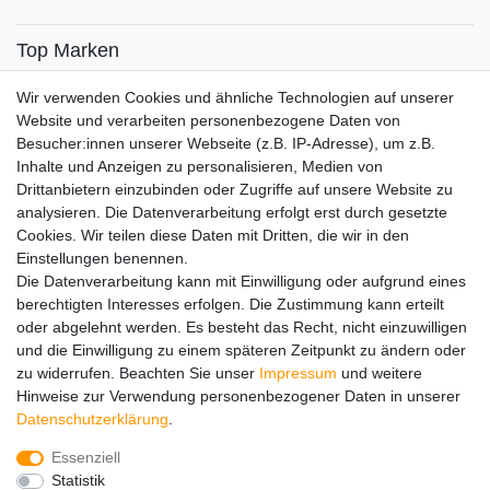
Top Marken
SENSiLINE
Wir verwenden Cookies und ähnliche Technologien auf unserer
Top Themen
Website und verarbeiten personenbezogene Daten von
Besucher:innen unserer Webseite (z.B. IP-Adresse), um z.B.
Adventskalender
Inhalte und Anzeigen zu personalisieren, Medien von
Service
Drittanbietern einzubinden oder Zugriffe auf unsere Website zu
analysieren. Die Datenverarbeitung erfolgt erst durch gesetzte
Versandinfos
Cookies. Wir teilen diese Daten mit Dritten, die wir in den
FAQ
Einstellungen benennen.
Ersatzteile
Die Datenverarbeitung kann mit Einwilligung oder aufgrund eines
Registrieren
berechtigten Interesses erfolgen. Die Zustimmung kann erteilt
Wir versenden mit
oder abgelehnt werden. Es besteht das Recht, nicht einzuwilligen
und die Einwilligung zu einem späteren Zeitpunkt zu ändern oder
zu widerrufen. Beachten Sie unser
Impressum
und weitere
Hinweise zur Verwendung personenbezogener Daten in unserer
Daten­schutz­erklärung
.
Essenziell
Impressum
Daten­schutz­erklärung
AGB
Statistik