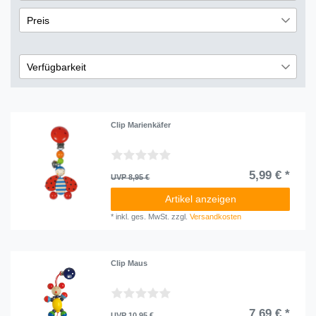
Holz
1
Preis
€
―
€
Verfügbarkeit
nicht lieferbar
6
Übernehmen
Clip Marienkäfer
5,99 € *
UVP 8,95 €
Artikel anzeigen
*
inkl. ges. MwSt.
zzgl.
Versandkosten
Clip Maus
7,69 € *
UVP 10,95 €