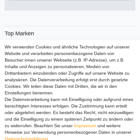
€
€
―
Übernehmen
Top Marken
SENSiLINE
Wir verwenden Cookies und ähnliche Technologien auf unserer
Top Themen
Website und verarbeiten personenbezogene Daten von
Besucher:innen unserer Webseite (z.B. IP-Adresse), um z.B.
Adventskalender
Inhalte und Anzeigen zu personalisieren, Medien von
Service
Drittanbietern einzubinden oder Zugriffe auf unsere Website zu
analysieren. Die Datenverarbeitung erfolgt erst durch gesetzte
Versandinfos
Cookies. Wir teilen diese Daten mit Dritten, die wir in den
FAQ
Einstellungen benennen.
Ersatzteile
Die Datenverarbeitung kann mit Einwilligung oder aufgrund eines
Registrieren
berechtigten Interesses erfolgen. Die Zustimmung kann erteilt
Wir versenden mit
oder abgelehnt werden. Es besteht das Recht, nicht einzuwilligen
und die Einwilligung zu einem späteren Zeitpunkt zu ändern oder
zu widerrufen. Beachten Sie unser
Impressum
und weitere
Hinweise zur Verwendung personenbezogener Daten in unserer
Daten­schutz­erklärung
.