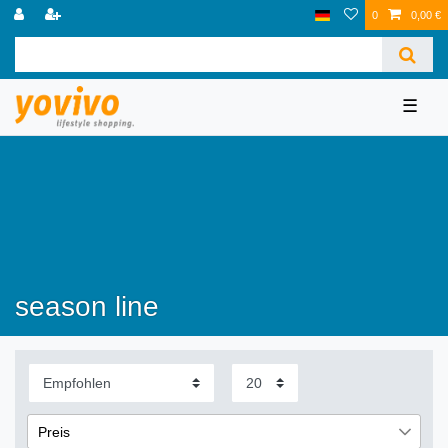
0
0,00 €
☰
season line
Preis