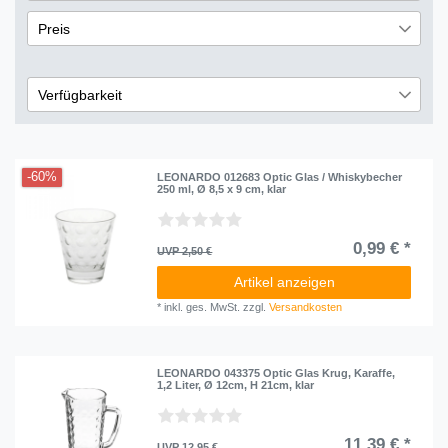
Glas
2
Preis
€
―
€
Verfügbarkeit
lieferbar
1
Übernehmen
nicht lieferbar
1
-60%
LEONARDO 012683 Optic Glas / Whiskybecher
250 ml, Ø 8,5 x 9 cm, klar
0,99 € *
UVP 2,50 €
Artikel anzeigen
*
inkl. ges. MwSt.
zzgl.
Versandkosten
LEONARDO 043375 Optic Glas Krug, Karaffe,
1,2 Liter, Ø 12cm, H 21cm, klar
11,39 € *
UVP 12,95 €