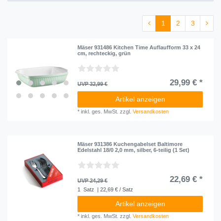
Domestic
29
1
2
3
Mäser 931486 Kitchen Time Auflaufform 33 x 24
cm, rechteckig, grün
29,99 € *
UVP 32,99 €
Artikel anzeigen
*
inkl. ges. MwSt.
zzgl.
Versandkosten
Mäser 931386 Kuchengabelset Baltimore
Edelstahl 18/0 2,0 mm, silber, 6-teilig (1 Set)
22,69 € *
UVP 24,29 €
1
Satz
| 22,69 € / Satz
Artikel anzeigen
*
inkl. ges. MwSt.
zzgl.
Versandkosten