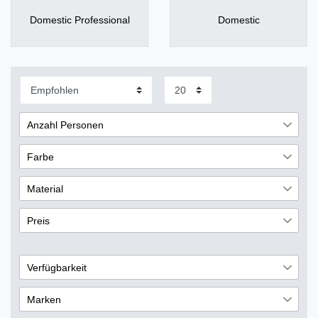
Domestic Professional
Domestic
Anzahl Personen
6 Personen
10
Farbe
Weiß
34
Material
Silber
19
Glas
18
Preis
Schwarz
3
Porzellan
30
€
―
€
Verfügbarkeit
sofort lieferbar
1
Übernehmen
Marken
nicht lieferbar
131