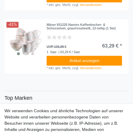
*
inkl. ges. MwSt.
zzgl.
Versandkosten
-41%
Mäser 931225 Nantes Kaffeebecher- &
Schüsselset, grau/rosa/weiß, 12-teilig (1 Set)
63,29 € *
UVP 106,99 €
1
Satz
| 63,29 € / Satz
Artikel anzeigen
*
inkl. ges. MwSt.
zzgl.
Versandkosten
Top Marken
SENSiLINE
Wir verwenden Cookies und ähnliche Technologien auf unserer
Top Themen
Website und verarbeiten personenbezogene Daten von
Besucher:innen unserer Webseite (z.B. IP-Adresse), um z.B.
Adventskalender
Inhalte und Anzeigen zu personalisieren, Medien von