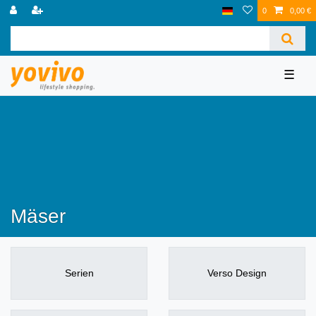
0
0,00 €
☰
Mäser
Serien
Verso Design