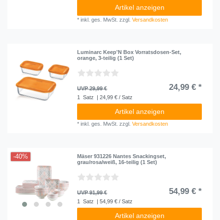
Artikel anzeigen
*
inkl. ges. MwSt.
zzgl.
Versandkosten
Luminarc Keep'N Box Vorratsdosen-Set,
orange, 3-teilig (1 Set)
24,99 € *
UVP 29,99 €
1
Satz
| 24,99 € / Satz
Artikel anzeigen
*
inkl. ges. MwSt.
zzgl.
Versandkosten
-40%
Mäser 931226 Nantes Snackingset,
grau/rosa/weiß, 16-teilig (1 Set)
54,99 € *
UVP 91,99 €
1
Satz
| 54,99 € / Satz
Artikel anzeigen