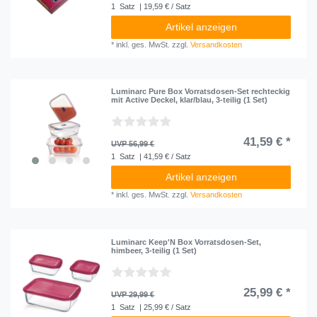
1
Satz
| 19,59 € / Satz
Artikel anzeigen
*
inkl. ges. MwSt.
zzgl.
Versandkosten
Luminarc Pure Box Vorratsdosen-Set rechteckig
mit Active Deckel, klar/blau, 3-teilig (1 Set)
41,59 € *
UVP 56,99 €
1
Satz
| 41,59 € / Satz
Artikel anzeigen
*
inkl. ges. MwSt.
zzgl.
Versandkosten
Luminarc Keep'N Box Vorratsdosen-Set,
himbeer, 3-teilig (1 Set)
25,99 € *
UVP 29,99 €
1
Satz
| 25,99 € / Satz