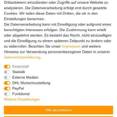
Service
Drittanbietern einzubinden oder Zugriffe auf unsere Website zu
analysieren. Die Datenverarbeitung erfolgt erst durch gesetzte
Versandinfos
Cookies. Wir teilen diese Daten mit Dritten, die wir in den
FAQ
Einstellungen benennen.
Ersatzteile
Die Datenverarbeitung kann mit Einwilligung oder aufgrund eines
Registrieren
berechtigten Interesses erfolgen. Die Zustimmung kann erteilt
Wir versenden mit
oder abgelehnt werden. Es besteht das Recht, nicht einzuwilligen
und die Einwilligung zu einem späteren Zeitpunkt zu ändern oder
zu widerrufen. Beachten Sie unser
Impressum
und weitere
Hinweise zur Verwendung personenbezogener Daten in unserer
Daten­schutz­erklärung
.
Essenziell
Impressum
Daten­schutz­erklärung
AGB
Statistik
Externe Medien
DHL Wunschzustellung
Barrierefreiheitserklärung
Widerrufs­recht
PayPal
Funktional
Weitere Einstellungen
Kontakt
Vertrag widerrufen
Alle akzeptieren