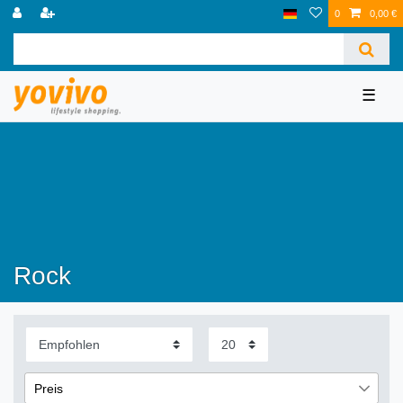
0
0,00 €
☰
Rock
Preis