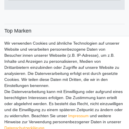
€
€
―
Übernehmen
Top Marken
SENSiLINE
Wir verwenden Cookies und ähnliche Technologien auf unserer
Top Themen
Website und verarbeiten personenbezogene Daten von
Besucher:innen unserer Webseite (z.B. IP-Adresse), um z.B.
Adventskalender
Inhalte und Anzeigen zu personalisieren, Medien von
Service
Drittanbietern einzubinden oder Zugriffe auf unsere Website zu
analysieren. Die Datenverarbeitung erfolgt erst durch gesetzte
Versandinfos
Cookies. Wir teilen diese Daten mit Dritten, die wir in den
FAQ
Einstellungen benennen.
Ersatzteile
Die Datenverarbeitung kann mit Einwilligung oder aufgrund eines
Registrieren
berechtigten Interesses erfolgen. Die Zustimmung kann erteilt
Wir versenden mit
oder abgelehnt werden. Es besteht das Recht, nicht einzuwilligen
und die Einwilligung zu einem späteren Zeitpunkt zu ändern oder
zu widerrufen. Beachten Sie unser
Impressum
und weitere
Hinweise zur Verwendung personenbezogener Daten in unserer
Daten­schutz­erklärung
.