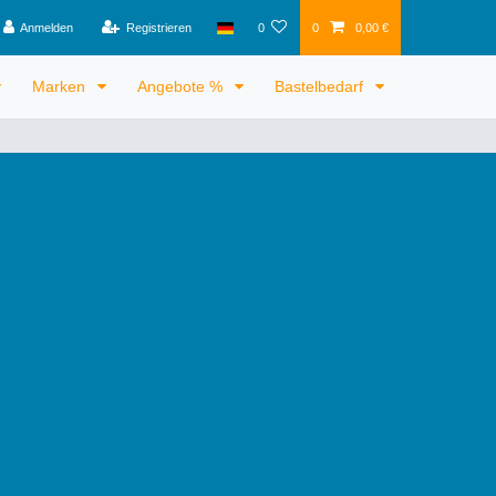
Anmelden
Registrieren
0
0
0,00 €
Marken
Angebote %
Bastelbedarf