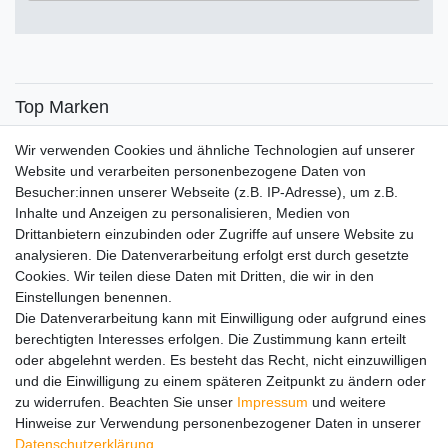
€
€
―
Übernehmen
Top Marken
SENSiLINE
Wir verwenden Cookies und ähnliche Technologien auf unserer
Top Themen
Website und verarbeiten personenbezogene Daten von
Besucher:innen unserer Webseite (z.B. IP-Adresse), um z.B.
Adventskalender
Inhalte und Anzeigen zu personalisieren, Medien von
Service
Drittanbietern einzubinden oder Zugriffe auf unsere Website zu
analysieren. Die Datenverarbeitung erfolgt erst durch gesetzte
Versandinfos
Cookies. Wir teilen diese Daten mit Dritten, die wir in den
FAQ
Einstellungen benennen.
Ersatzteile
Die Datenverarbeitung kann mit Einwilligung oder aufgrund eines
Registrieren
berechtigten Interesses erfolgen. Die Zustimmung kann erteilt
Wir versenden mit
oder abgelehnt werden. Es besteht das Recht, nicht einzuwilligen
und die Einwilligung zu einem späteren Zeitpunkt zu ändern oder
zu widerrufen. Beachten Sie unser
Impressum
und weitere
Hinweise zur Verwendung personenbezogener Daten in unserer
Daten­schutz­erklärung
.