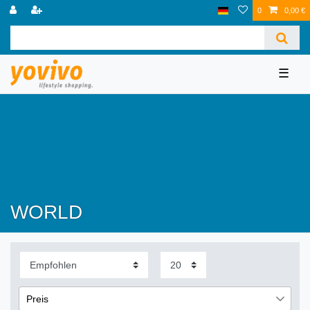
0
0,00 €
☰
WORLD
Preis