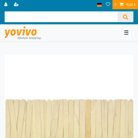
0
0,00 €
☰