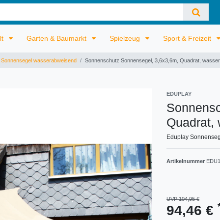
lt
Garten & Baumarkt
Spielzeug
Sport & Freizeit
Sonnensegel wasserabweisend
Sonnenschutz Sonnensegel, 3,6x3,6m, Quadrat, wasser
EDUPLAY
Sonnensc
Quadrat,
Eduplay Sonnensege
Artikelnummer
EDU1
UVP 104,95 €
94,46 €