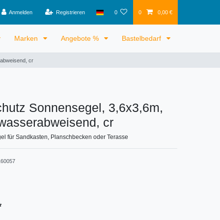
Anmelden
Registrieren
0
0
0,00 €
Marken
Angebote %
Bastelbedarf
abweisend, cr
hutz Sonnensegel, 3,6x3,6m,
 wasserabweisend, cr
l für Sandkasten, Planschbecken oder Terasse
60057
*