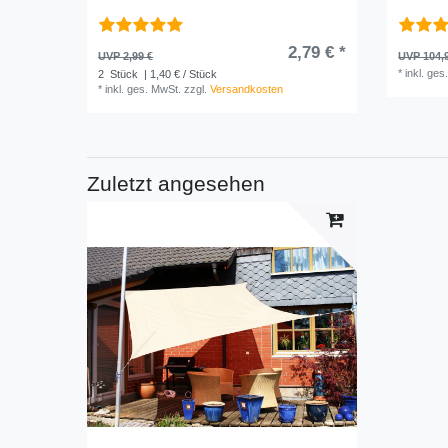
2,79 € *
UVP 2,99 €
UVP 104,
*
inkl. ges
2
Stück
| 1,40 € / Stück
*
inkl. ges. MwSt.
zzgl.
Versandkosten
Zuletzt angesehen