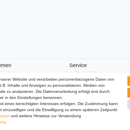
emen
Service
alender
Versandinfos
unserer Website und verarbeiten personenbezogene Daten von
FAQ
.B. Inhalte und Anzeigen zu personalisieren, Medien von
Ersatzteile
ite zu analysieren. Die Datenverarbeitung erfolgt erst durch
Registrieren
 wir in den Einstellungen benennen.
nd eines berechtigten Interesses erfolgen. Die Zustimmung kann
t einzuwilligen und die Einwilligung zu einem späteren Zeitpunkt
lärung
AGB
Barrierefreiheitserklärung
Widerrufs­recht
V
essum
und weitere Hinweise zur Verwendung
rung
.