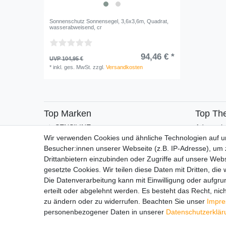
Sonnenschutz Sonnensegel, 3,6x3,6m, Quadrat,
wasserabweisend, cr
94,46 € *
UVP 104,95 €
*
inkl. ges. MwSt.
zzgl.
Versandkosten
Top Marken
Top Th
SENSiLINE
Adventsk
Wir verwenden Cookies und ähnliche Technologien auf 
Besucher:innen unserer Webseite (z.B. IP-Adresse), um z
Drittanbietern einzubinden oder Zugriffe auf unsere Webs
gesetzte Cookies. Wir teilen diese Daten mit Dritten, die
Die Datenverarbeitung kann mit Einwilligung oder aufgru
erteilt oder abgelehnt werden. Es besteht das Recht, nich
Impressum
Daten­schutz­erk
zu ändern oder zu widerrufen. Beachten Sie unser
Impr
personenbezogener Daten in unserer
Daten­schutz­erklä