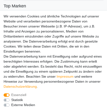
Top Marken
SENSiLINE
Wir verwenden Cookies und ähnliche Technologien auf unserer
Top Themen
Website und verarbeiten personenbezogene Daten von
Besucher:innen unserer Webseite (z.B. IP-Adresse), um z.B.
Adventskalender
Inhalte und Anzeigen zu personalisieren, Medien von
Service
Drittanbietern einzubinden oder Zugriffe auf unsere Website zu
analysieren. Die Datenverarbeitung erfolgt erst durch gesetzte
Versandinfos
Cookies. Wir teilen diese Daten mit Dritten, die wir in den
FAQ
Einstellungen benennen.
Ersatzteile
Die Datenverarbeitung kann mit Einwilligung oder aufgrund eines
Registrieren
berechtigten Interesses erfolgen. Die Zustimmung kann erteilt
Wir versenden mit
oder abgelehnt werden. Es besteht das Recht, nicht einzuwilligen
und die Einwilligung zu einem späteren Zeitpunkt zu ändern oder
zu widerrufen. Beachten Sie unser
Impressum
und weitere
Hinweise zur Verwendung personenbezogener Daten in unserer
Daten­schutz­erklärung
.
Essenziell
Impressum
Daten­schutz­erklärung
AGB
Statistik
Externe Medien