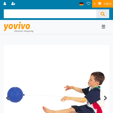
0
0,00 €
☰