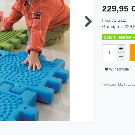
229,95 
Inhalt
1
Satz
Grundpreis
229,9
Sofort lieferbar
Wunschliste
* inkl. ges. MwSt. zzgl.