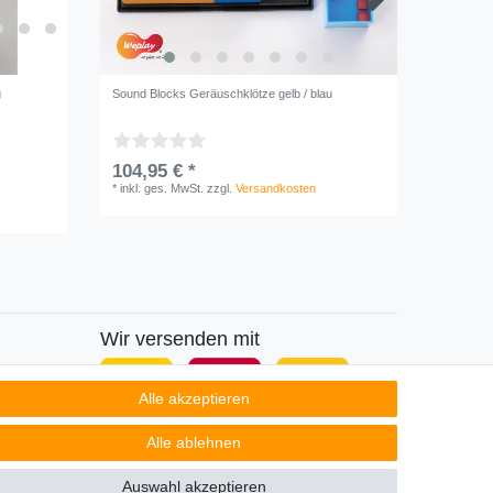
g
Sound Blocks Geräuschklötze gelb / blau
Regenbog
104,95 € *
377,95
*
inkl. ges. MwSt.
zzgl.
Versandkosten
1
Satz
|
*
inkl. ge
Wir versenden mit
Alle akzeptieren
Alle ablehnen
Auswahl akzeptieren