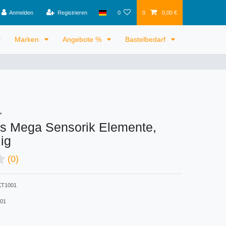
Anmelden
Registrieren
0
0
0,00 €
Marken
Angebote %
Bastelbedarf
s Mega Sensorik Elemente,
lig
(0)
T1001
01