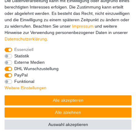
Die Datenverarbeitung kann mit Einwilligung oder aufgrund eines
berechtigten Interesses erfolgen. Die Zustimmung kann erteilt
oder abgelehnt werden. Es besteht das Recht, nicht einzuwilligen
und die Einwilligung zu einem späteren Zeitpunkt zu ändern oder
zu widerrufen. Beachten Sie unser
Impressum
und weitere
Hinweise zur Verwendung personenbezogener Daten in unserer
Impressum
Daten­schutz­erklärung
AGB
Daten­schutz­erklärung
.
Essenziell
Barrierefreiheitserklärung
Widerrufs­recht
Statistik
Externe Medien
DHL Wunschzustellung
Kontakt
Vertrag widerrufen
PayPal
Funktional
Weitere Einstellungen
© Copyright 2026 | Alle Rechte vorbehalten.
Alle akzeptieren
Alle ablehnen
Auswahl akzeptieren