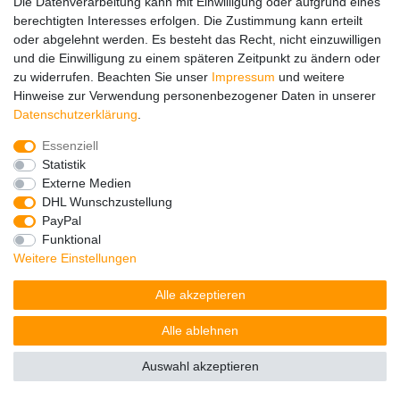
Die Datenverarbeitung kann mit Einwilligung oder aufgrund eines
berechtigten Interesses erfolgen. Die Zustimmung kann erteilt
oder abgelehnt werden. Es besteht das Recht, nicht einzuwilligen
und die Einwilligung zu einem späteren Zeitpunkt zu ändern oder
zu widerrufen. Beachten Sie unser
Impressum
und weitere
Hinweise zur Verwendung personenbezogener Daten in unserer
Impressum
Daten­schutz­erklärung
AGB
Daten­schutz­erklärung
.
Essenziell
Barrierefreiheitserklärung
Widerrufs­recht
Statistik
Externe Medien
DHL Wunschzustellung
Kontakt
Vertrag widerrufen
PayPal
Funktional
Weitere Einstellungen
© Copyright 2026 | Alle Rechte vorbehalten.
Alle akzeptieren
Alle ablehnen
Auswahl akzeptieren