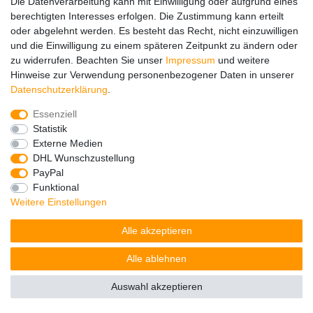
Die Datenverarbeitung kann mit Einwilligung oder aufgrund eines
berechtigten Interesses erfolgen. Die Zustimmung kann erteilt
oder abgelehnt werden. Es besteht das Recht, nicht einzuwilligen
und die Einwilligung zu einem späteren Zeitpunkt zu ändern oder
zu widerrufen. Beachten Sie unser
Impressum
und weitere
Hinweise zur Verwendung personenbezogener Daten in unserer
Impressum
Daten­schutz­erklärung
AGB
Daten­schutz­erklärung
.
Essenziell
Barrierefreiheitserklärung
Widerrufs­recht
Statistik
Externe Medien
DHL Wunschzustellung
Kontakt
Vertrag widerrufen
PayPal
Funktional
Weitere Einstellungen
© Copyright 2026 | Alle Rechte vorbehalten.
Alle akzeptieren
Alle ablehnen
Auswahl akzeptieren