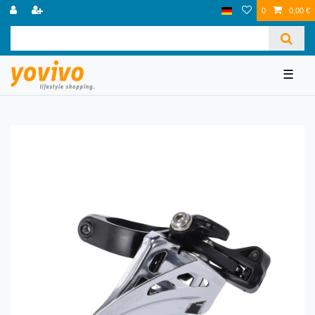
0
0,00 €
☰