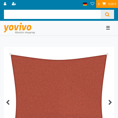
0
0,00 €
☰