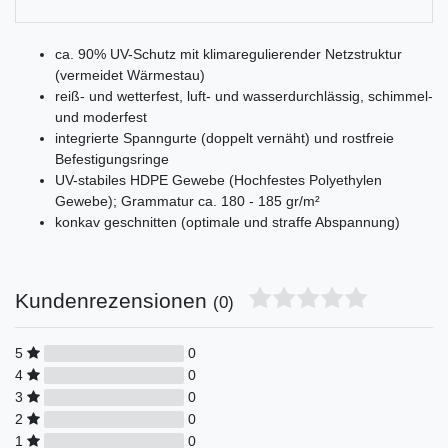
ca. 90% UV-Schutz mit klimaregulierender Netzstruktur
(vermeidet Wärmestau)
reiß- und wetterfest, luft- und wasserdurchlässig, schimmel-
und moderfest
integrierte Spanngurte (doppelt vernäht) und rostfreie
Befestigungsringe
UV-stabiles HDPE Gewebe (Hochfestes Polyethylen
Gewebe); Grammatur ca. 180 - 185 gr/m²
konkav geschnitten (optimale und straffe Abspannung)
Kundenrezensionen
(0)
5
0
4
0
3
0
2
0
1
0