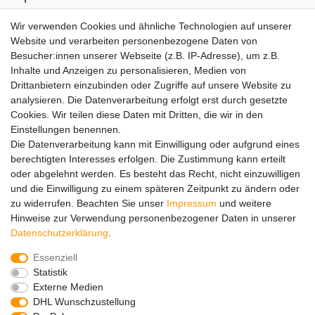
SENSiLINE
Wir verwenden Cookies und ähnliche Technologien auf unserer
Top Themen
Website und verarbeiten personenbezogene Daten von
Besucher:innen unserer Webseite (z.B. IP-Adresse), um z.B.
Adventskalender
Inhalte und Anzeigen zu personalisieren, Medien von
Service
Drittanbietern einzubinden oder Zugriffe auf unsere Website zu
analysieren. Die Datenverarbeitung erfolgt erst durch gesetzte
Versandinfos
Cookies. Wir teilen diese Daten mit Dritten, die wir in den
FAQ
Einstellungen benennen.
Ersatzteile
Die Datenverarbeitung kann mit Einwilligung oder aufgrund eines
Registrieren
berechtigten Interesses erfolgen. Die Zustimmung kann erteilt
Wir versenden mit
oder abgelehnt werden. Es besteht das Recht, nicht einzuwilligen
und die Einwilligung zu einem späteren Zeitpunkt zu ändern oder
zu widerrufen. Beachten Sie unser
Impressum
und weitere
Hinweise zur Verwendung personenbezogener Daten in unserer
Daten­schutz­erklärung
.
Essenziell
Impressum
Daten­schutz­erklärung
AGB
Statistik
Externe Medien
DHL Wunschzustellung
Barrierefreiheitserklärung
Widerrufs­recht