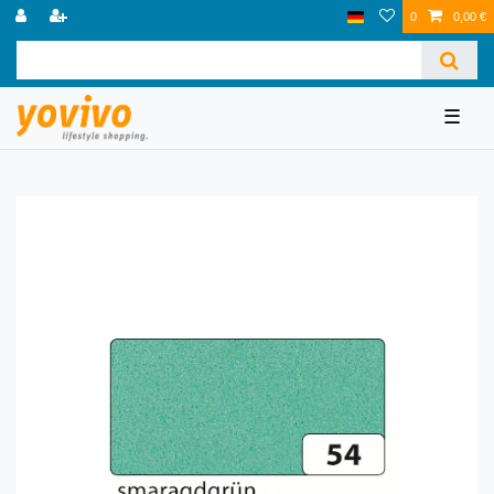
0
0,00 €
☰