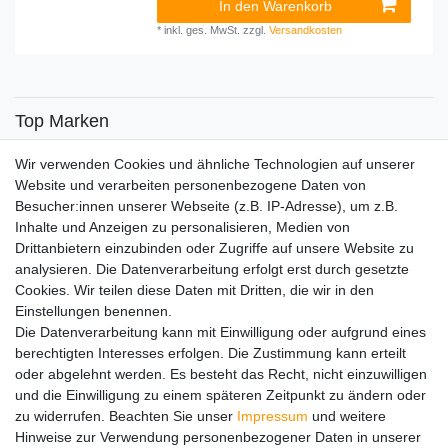
In den Warenkorb
*
inkl. ges. MwSt.
zzgl.
Versandkosten
Top Marken
SENSiLINE
Wir verwenden Cookies und ähnliche Technologien auf unserer
Top Themen
Website und verarbeiten personenbezogene Daten von
Besucher:innen unserer Webseite (z.B. IP-Adresse), um z.B.
Adventskalender
Inhalte und Anzeigen zu personalisieren, Medien von
Service
Drittanbietern einzubinden oder Zugriffe auf unsere Website zu
analysieren. Die Datenverarbeitung erfolgt erst durch gesetzte
Versandinfos
Cookies. Wir teilen diese Daten mit Dritten, die wir in den
FAQ
Einstellungen benennen.
Ersatzteile
Die Datenverarbeitung kann mit Einwilligung oder aufgrund eines
Registrieren
berechtigten Interesses erfolgen. Die Zustimmung kann erteilt
Wir versenden mit
oder abgelehnt werden. Es besteht das Recht, nicht einzuwilligen
und die Einwilligung zu einem späteren Zeitpunkt zu ändern oder
zu widerrufen. Beachten Sie unser
Impressum
und weitere
Hinweise zur Verwendung personenbezogener Daten in unserer