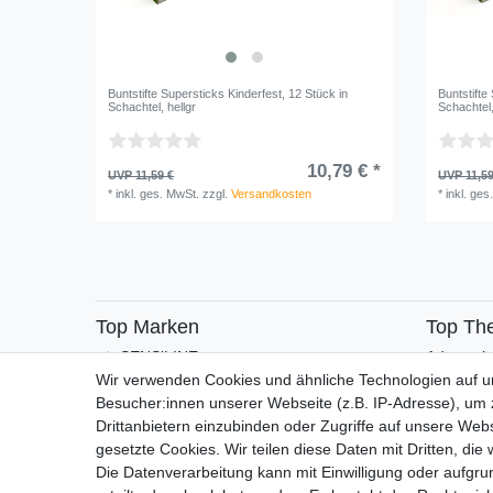
Buntstifte Supersticks Kinderfest, 12 Stück in
Buntstifte
Schachtel, hellgr
Schachtel
10,79 € *
UVP 11,59 €
UVP 11,59
*
inkl. ges. MwSt.
zzgl.
Versandkosten
*
inkl. ges
Top Marken
Top Th
SENSiLINE
Adventsk
Wir verwenden Cookies und ähnliche Technologien auf 
Besucher:innen unserer Webseite (z.B. IP-Adresse), um z
Drittanbietern einzubinden oder Zugriffe auf unsere Webs
gesetzte Cookies. Wir teilen diese Daten mit Dritten, die
Die Datenverarbeitung kann mit Einwilligung oder aufgru