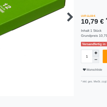
UVP 11,59 €
10,79 €
Inhalt
1
Stück
Grundpreis
10,79
Versandfertig in
Wunschliste
* inkl. ges. MwSt. zzgl.