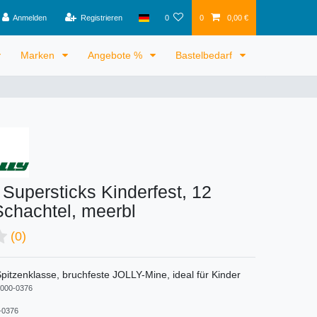
Anmelden
Registrieren
0
0
0,00 €
Marken
Angebote %
Bastelbedarf
e Supersticks Kinderfest, 12
Schachtel, meerbl
(0)
Spitzenklasse, bruchfeste JOLLY-Mine, ideal für Kinder
000-0376
-0376