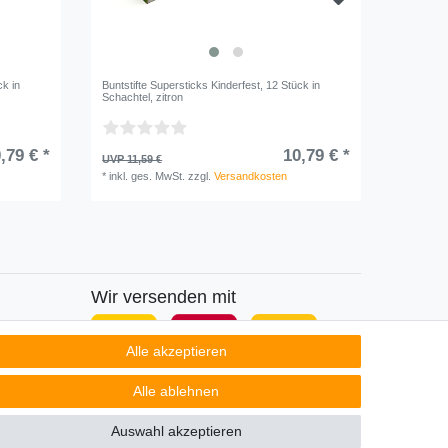
ck in
Buntstifte Supersticks Kinderfest, 12 Stück in
Buntstift
Schachtel, zitron
Schachtel
,79 € *
10,79 € *
UVP 11,59 €
UVP 11,9
*
inkl. ges. MwSt.
zzgl.
Versandkosten
*
inkl. ge
Wir versenden mit
Alle akzeptieren
Alle ablehnen
Auswahl akzeptieren