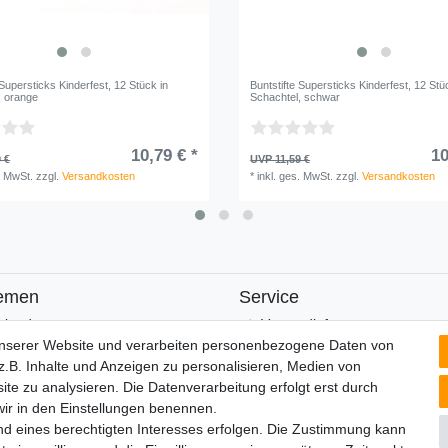
 Supersticks Kinderfest, 12 Stück in
Buntstifte Supersticks Kinderfest, 12 Stü
, orange
Schachtel, schwar
10,79 € *
10
 €
UVP 11,59 €
. MwSt.
zzgl.
Versandkosten
*
inkl. ges. MwSt.
zzgl.
Versandkosten
emen
Service
alender
Versandinfos
FAQ
unserer Website und verarbeiten personenbezogene Daten von
Ersatzteile
.B. Inhalte und Anzeigen zu personalisieren, Medien von
Registrieren
ite zu analysieren. Die Datenverarbeitung erfolgt erst durch
 wir in den Einstellungen benennen.
nd eines berechtigten Interesses erfolgen. Die Zustimmung kann