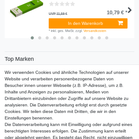
10,79 € *
UVP 11,59 €
In den Warenkorb
*
inkl. ges. MwSt.
zzgl.
Versandkosten
Top Marken
SENSiLINE
Wir verwenden Cookies und ähnliche Technologien auf unserer
Top Themen
Website und verarbeiten personenbezogene Daten von
Besucher:innen unserer Webseite (z.B. IP-Adresse), um z.B.
Adventskalender
Inhalte und Anzeigen zu personalisieren, Medien von
Service
Drittanbietern einzubinden oder Zugriffe auf unsere Website zu
analysieren. Die Datenverarbeitung erfolgt erst durch gesetzte
Versandinfos
Cookies. Wir teilen diese Daten mit Dritten, die wir in den
FAQ
Einstellungen benennen.
Ersatzteile
Die Datenverarbeitung kann mit Einwilligung oder aufgrund eines
Registrieren
berechtigten Interesses erfolgen. Die Zustimmung kann erteilt
Wir versenden mit
oder abgelehnt werden. Es besteht das Recht, nicht einzuwilligen