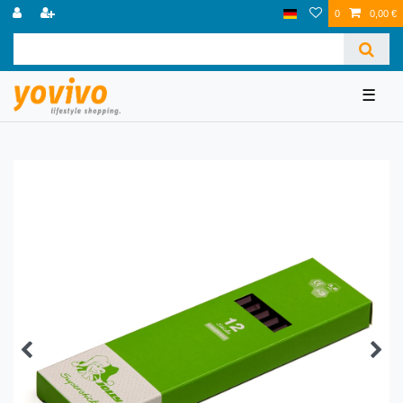
0
0,00 €
☰