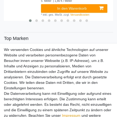
5
Meter
| 1,80 € / Meter
In den Warenkorb
*
inkl. ges. MwSt.
zzgl.
Versandkosten
Top Marken
SENSiLINE
Wir verwenden Cookies und ähnliche Technologien auf unserer
Top Themen
Website und verarbeiten personenbezogene Daten von
Besucher:innen unserer Webseite (z.B. IP-Adresse), um z.B.
Adventskalender
Inhalte und Anzeigen zu personalisieren, Medien von
Service
Drittanbietern einzubinden oder Zugriffe auf unsere Website zu
analysieren. Die Datenverarbeitung erfolgt erst durch gesetzte
Versandinfos
Cookies. Wir teilen diese Daten mit Dritten, die wir in den
FAQ
Einstellungen benennen.
Ersatzteile
Die Datenverarbeitung kann mit Einwilligung oder aufgrund eines
Registrieren
berechtigten Interesses erfolgen. Die Zustimmung kann erteilt
Wir versenden mit
oder abgelehnt werden. Es besteht das Recht, nicht einzuwilligen
und die Einwilligung zu einem späteren Zeitpunkt zu ändern oder
zu widerrufen. Beachten Sie unser
Impressum
und weitere