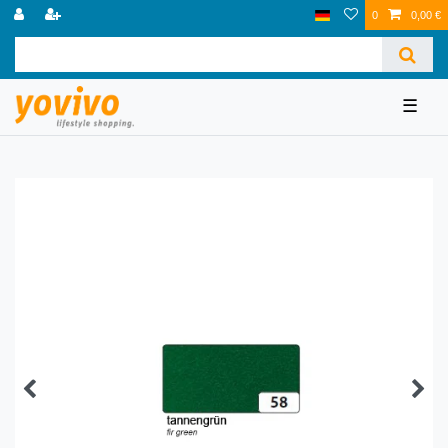
0
0,00 €
☰